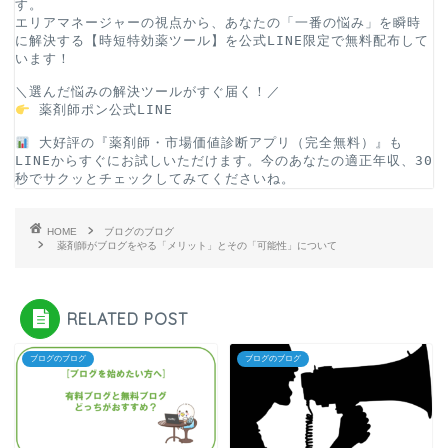
す。
エリアマネージャーの視点から、あなたの「一番の悩み」を瞬時
に解決する【時短特効薬ツール】を公式LINE限定で無料配布して
います！
＼選んだ悩みの解決ツールがすぐ届く！／
薬剤師ポン公式LINE
 大好評の『薬剤師・市場価値診断アプリ（完全無料）』も
LINEからすぐにお試しいただけます。今のあなたの適正年収、30
秒でサクッとチェックしてみてくださいね。
HOME
ブログのブログ
薬剤師がブログをやる「メリット」とその「可能性」について
RELATED POST
ブログのブログ
ブログのブログ