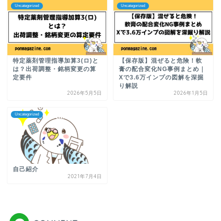
Uncategorized
Uncategorized
特定薬剤管理指導加算3(ロ)と
【保存版】混ぜると危険！軟
は？出荷調整・銘柄変更の算
膏の配合変化NG事例まとめ｜
定要件
Xで3.6万インプの図解を深掘
り解説
2026年5月5日
2026年1月5日
Uncategorized
自己紹介
2021年7月4日