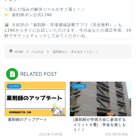
＼選んだ悩みの解決ツールがすぐ届く！／
薬剤師ポン公式LINE
 大好評の『薬剤師・市場価値診断アプリ（完全無料）』も
LINEからすぐにお試しいただけます。今のあなたの適正年収、30
秒でサクッとチェックしてみてくださいね。
HOME
つぶやき
薬剤師ポン 本を出すってよ！！
RELATED POST
つぶやき
つぶやき
薬剤師のアップデート
[薬剤師が学術大会に参加する
メリット９選] 学会を楽しも
う！！
2022年12月9日
2021年9月18日