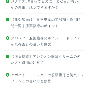
ジクアスLX使ってるのに、まだ目が痛い…
その理由、説明できますか？
【薬剤師向け】抗不安薬の半減期・作用時
間一覧｜服薬指導のポイント
アバレプト服薬指導のポイント！ドライア
イ既存薬との違いと例文
【服薬指導】アレジオン眼瞼クリームの使
い方と併用の注意点
アポハイドローションの服薬指導と例文｜5
プッシュの使い方と禁忌