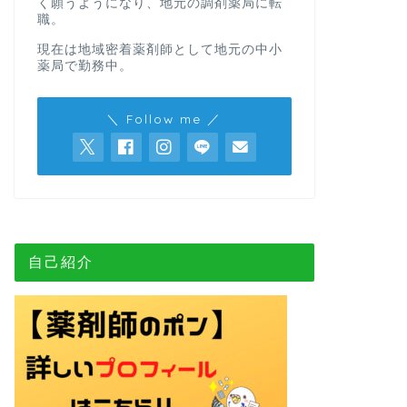
く願うようになり、地元の調剤薬局に転
職。
現在は地域密着薬剤師として地元の中小
薬局で勤務中。
＼ Follow me ／
自己紹介