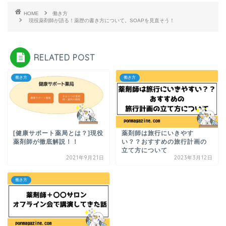
HOME
働き方
現役薬剤師が語る！薬歴の書き方について。SOAPを見直そう！
RELATED POST
働き方
働き方
[健康サポート薬局とは？]現役
薬剤師は旅行にいきやす
薬剤師が徹底解説！！
い？？おすすめの旅行計画の
立て方について
2021年9月21日
2023年3月12日
働き方