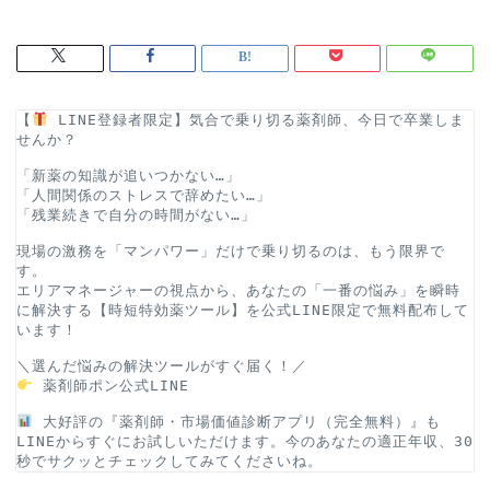
【
 LINE登録者限定】気合で乗り切る薬剤師、今日で卒業しま
せんか？
「新薬の知識が追いつかない…」
「人間関係のストレスで辞めたい…」
「残業続きで自分の時間がない…」
現場の激務を「マンパワー」だけで乗り切るのは、もう限界で
す。
エリアマネージャーの視点から、あなたの「一番の悩み」を瞬時
に解決する【時短特効薬ツール】を公式LINE限定で無料配布して
います！
＼選んだ悩みの解決ツールがすぐ届く！／
薬剤師ポン公式LINE
 大好評の『薬剤師・市場価値診断アプリ（完全無料）』も
LINEからすぐにお試しいただけます。今のあなたの適正年収、30
秒でサクッとチェックしてみてくださいね。