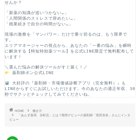
せんか？
「新薬の知識が追いつかない…」
「人間関係のストレスで辞めたい…」
「残業続きで自分の時間がない…」
現場の激務を「マンパワー」だけで乗り切るのは、もう限界で
す。
エリアマネージャーの視点から、あなたの「一番の悩み」を瞬時
に解決する【時短特効薬ツール】を公式LINE限定で無料配布して
います！
＼選んだ悩みの解決ツールがすぐ届く！／
薬剤師ポン公式LINE
 大好評の『薬剤師・市場価値診断アプリ（完全無料）』も
LINEからすぐにお試しいただけます。今のあなたの適正年収、30
秒でサクッとチェックしてみてくださいね。
HOME
働き方
「あんず薬局 谷町店」とは？開局デビューの薬剤師「黒田杏奈」さんにインタ
ビュー