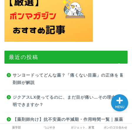
ホーム
働き方
転職
最近の投稿
薬学部
お問い合わせ
サンヨードってどんな薬？「痛くない目薬」の正体を薬
剤師が解説
ジクアスLX使ってるのに、まだ目が痛い…その理由、説
明できますか？
MENU
【薬剤師向け】抗不安薬の半減期・作用時間一覧｜服薬
指導のポイント
薬学部
つぶやき
ガジェット、家電
ポンのゴロ合わせ