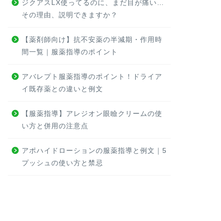
ジクアスLX使ってるのに、まだ目が痛い…
その理由、説明できますか？
【薬剤師向け】抗不安薬の半減期・作用時
間一覧｜服薬指導のポイント
アバレプト服薬指導のポイント！ドライア
イ既存薬との違いと例文
【服薬指導】アレジオン眼瞼クリームの使
い方と併用の注意点
アポハイドローションの服薬指導と例文｜5
プッシュの使い方と禁忌