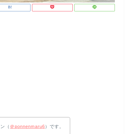
ポン（
＠ponnenmaru6
）です。