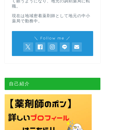
く願うようになり、地元の調剤薬局に転
職。
現在は地域密着薬剤師として地元の中小
薬局で勤務中。
＼ Follow me ／
自己紹介