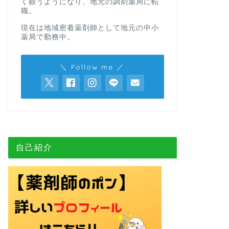
く願うようになり、地元の調剤薬局に転
職。
現在は地域密着薬剤師として地元の中小
薬局で勤務中。
＼ Follow me ／
自己紹介