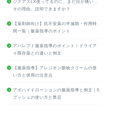
ジクアスLX使ってるのに、まだ目が痛い…
その理由、説明できますか？
【薬剤師向け】抗不安薬の半減期・作用時
間一覧｜服薬指導のポイント
アバレプト服薬指導のポイント！ドライア
イ既存薬との違いと例文
【服薬指導】アレジオン眼瞼クリームの使
い方と併用の注意点
アポハイドローションの服薬指導と例文｜5
プッシュの使い方と禁忌