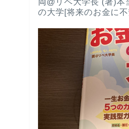
両@リベ大学長 (著)
の大学[将来のお金に不