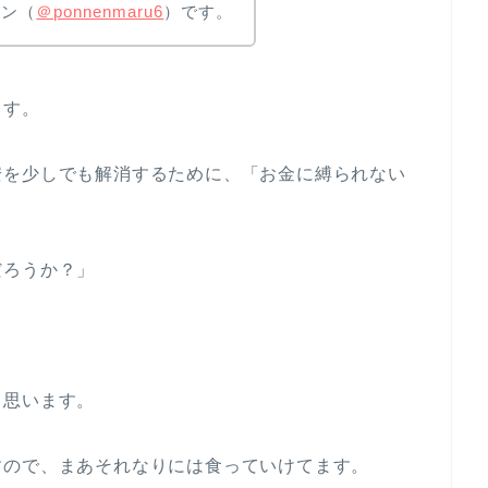
ポン（
＠ponnenmaru6
）です。
ます。
安を少しでも解消するために、「お金に縛られない
だろうか？」
と思います。
すので、まあそれなりには食っていけてます。